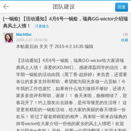
团队建设
回复
[一锅烩] 【活动通知】4月6号一锅烩，瑞典GG-wictor介绍瑞
典风土人情！
只看楼主
blacklilac
1楼
2008-3-27 18:04:56
收藏
本帖最后由 关关 于 2015-4-2 14:35 编辑
【活动通知】4月6号一锅烩，瑞典GG-wictor给大家讲瑞
典风土人情！ 亲爱的XDJM们， 感谢谭磊同学的信任，本
学期一锅烩的活动由我（黑丁香-赵婷婷）来负责，还需要
各位的多多支持和帮助，希望能为阳光多做一点贡献！今
年我的工作也挺忙，如果有什么地方做得不够好，还请大
家多多批评和帮助，谢谢！！ 春天来啦，杨柳稍绿了，迎
春花开了！约上朋友出去踏春，是何等惬意的生活呀！ 这
里更有精彩的一锅烩活动，给大家的美丽的春天增添一份
欢乐！ 听过了翟老师精彩的相声，再来听一听来自瑞典的
帅哥wictor给大家介绍一些他的家乡的风土人情吧！欢迎
各位阳光er参加！ 另外，招募一位现场翻译！欢迎大家积