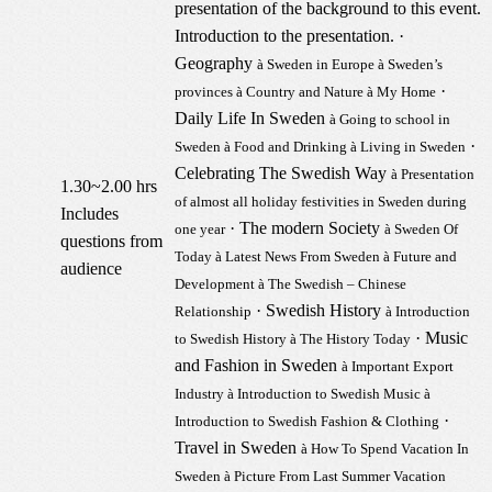
presentation of the background to this event.
Introduction to the presentation.
·
Geography
à
Sweden in Europe
à
Sweden’s
·
provinces
à
Country and Nature
à
My Home
Daily Life In Sweden
à
Going to school in
·
Sweden
à
Food and Drinking
à
Living in Sweden
Celebrating The Swedish Way
à
Presentation
1.30~2.00 hrs
of almost all holiday festivities in Sweden during
Includes
·
The modern Society
one year
à
Sweden Of
questions from
Today
à
Latest News From Sweden
à
Future and
audience
Development
à
The Swedish – Chinese
·
Swedish History
Relationship
à
Introduction
·
Music
to Swedish History
à
The History Today
and Fashion in Sweden
à
Important Export
Industry
à
Introduction to Swedish Music
à
·
Introduction to Swedish Fashion & Clothing
Travel in Sweden
à
How To Spend Vacation In
Sweden
à
Picture From Last Summer Vacation