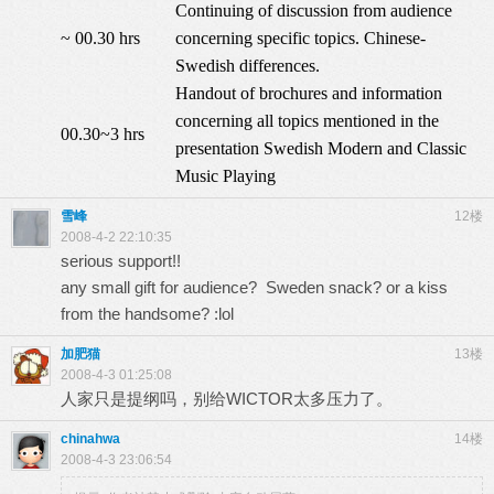
Continuing of discussion from audience
~ 00.30 hrs
concerning specific topics. Chinese-
Swedish differences.
Handout of brochures and information
concerning all topics mentioned in the
00.30~3 hrs
presentation
Swedish Modern and Classic
Music Playing
雪峰
12楼
2008-4-2 22:10:35
serious support!!
any small gift for audience? Sweden snack? or a kiss
from the handsome? :lol
加肥猫
13楼
2008-4-3 01:25:08
人家只是提纲吗，别给WICTOR太多压力了。
chinahwa
14楼
2008-4-3 23:06:54