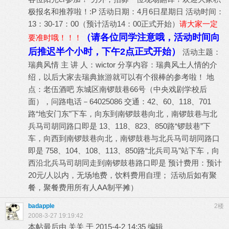
极报名和推荐啦！:P 活动日期：4月6日星期日 活动时间：
13：30-17：00（预计活动14：00正式开始）
请大家一定
（请各位同学注意哦，活动时间向
要准时哦！！！
后推迟半个小时，下午2点正式开始）
活动主题：
瑞典风情 主 讲 人：wictor 分享内容：瑞典风土人情的介
绍，以后大家去瑞典旅游就可以有个很棒的参考啦！ 地
点：老伍酒吧 东城区南锣鼓巷66号（中央戏剧学校后
面），问路电话－64025086 交通：42、60、118、701
路“地安门东”下车，向东到南锣鼓巷向北，南锣鼓巷与北
兵马司胡同路口即是 13、118、823、850路“锣鼓巷”下
车，向西到南锣鼓巷向北，南锣鼓巷与北兵马司胡同路口
即是 758、104、108、113、850路“北兵司马”站下车，向
西沿北兵马司胡同走到南锣鼓巷路口即是 预计费用：预计
20元/人以内，无场地费，饮料费用自理； 活动后如有聚
餐，聚餐费用所有人AA制平摊）
badapple
2楼
2008-3-27 19:19:42
本帖最后由 关关 于 2015-4-2 14:35 编辑