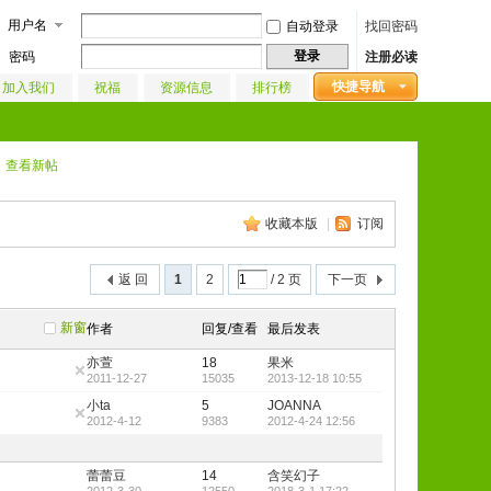
用户名
自动登录
找回密码
登录
密码
注册必读
快捷导航
加入我们
祝福
资源信息
排行榜
查看新帖
收藏本版
|
订阅
返 回
1
2
/ 2 页
下一页
新窗
作者
回复/查看
最后发表
亦萱
18
果米
2011-12-27
15035
2013-12-18 10:55
小ta
5
JOANNA
2012-4-12
9383
2012-4-24 12:56
蕾蕾豆
14
含笑幻子