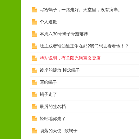
写给蝎子，一路走好。天堂里，没有病痛。
个人道歉
本周六30号蝎子骨殖落葬
版主或者谁知道王争在那?我们想去看看他！？
特别说明，有关阳光淘宝义卖店
彼岸的绽放 悼念蝎子
写给蝎子
蝎子走了
最后的签名档
轻轻地你走了
陨落的天使--致蝎子