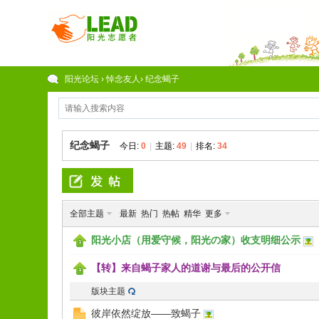
阳光论坛
›
悼念友人
›
纪念蝎子
纪念蝎子
今日:
0
|
主题:
49
|
排名:
34
全部主题
最新
热门
热帖
精华
更多
阳光小店（用爱守候，阳光の家）收支明细公示
【转】来自蝎子家人的道谢与最后的公开信
版块主题
彼岸依然绽放——致蝎子