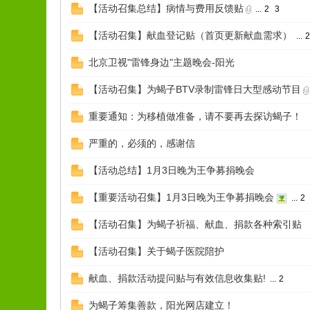
【活动召集总结】病情与费用反馈贴
...
2
3
【活动召集】献血登记贴（首页更新献血需求）
...
北京卫视"雷锋身边"主题晚会-阳光
【活动召集】为蝎子BTV录制雷锋日大型感动节目
重要通知：为移植做准备，请不要再去探访蝎子！
严重的，必须的，感谢信
【活动总结】1月3日晚为王争募捐晚会
【重要活动召集】1月3日晚为王争募捐晚会
...
2
【活动召集】为蝎子祈福、献血、捐款各种索引贴
【活动召集】关于蝎子医院陪护
献血、捐款活动提问贴与有效信息收集贴!
...
2
为蝎子筹集善款，阳光网店建立！