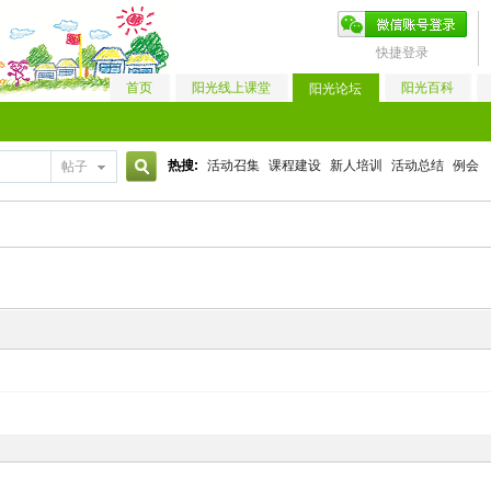
快捷登录
首页
阳光线上课堂
阳光百科
阳光论坛
热搜:
活动召集
课程建设
新人培训
活动总结
例会
帖子
搜
索