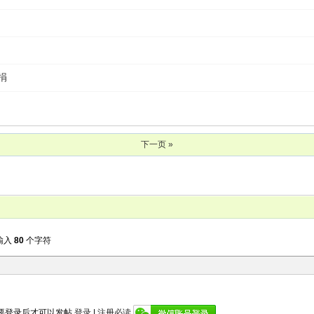
捐
下一页 »
输入
80
个字符
要登录后才可以发帖
登录
|
注册必读