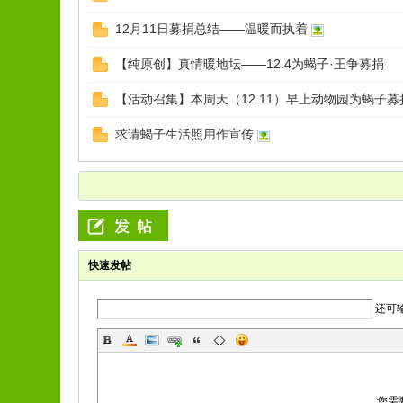
12月11日募捐总结——温暖而执着
【纯原创】真情暖地坛——12.4为蝎子·王争募捐
【活动召集】本周天（12.11）早上动物园为蝎子募
求请蝎子生活照用作宣传
快速发帖
还可
您需