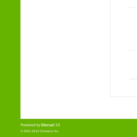
Powered by
Discuz!
X3
© 2001-2013
Comsenz Inc.