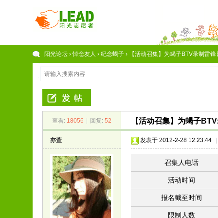
阳光论坛
›
悼念友人
›
纪念蝎子
›
【活动召集】为蝎子BTV录制雷锋日
【活动召集】为蝎子BT
查看:
18056
|
回复:
52
亦萱
发表于 2012-2-28 12:23:44
|
召集人电话
活动时间
报名截至时间
限制人数