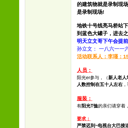
的建筑物就是录制现
是录制现场!
地铁十号线亮马桥站下
到蓝色大罐子，进去
明天立文哥下午会提
孙立文： 一八六一一
活动联系人：李瑾：15001
人员：
阳光er参与，（
新人老人
人数控制在五十人左右
，
服装：
有
阳光T恤
的亲们请穿着
要求：
严禁迟到~电视台大巴接