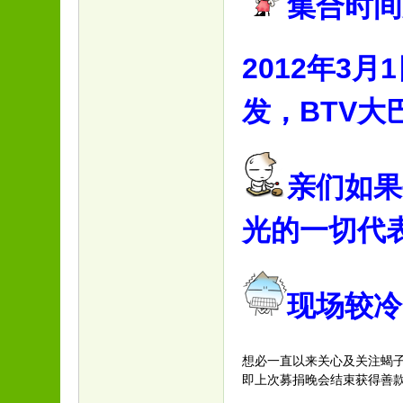
集合时间
2012年3月
发，
BTV大
亲们如果
光的一切代
现场较冷
想必一直以来关心及关注蝎
即上次募捐晚会结束获得善款