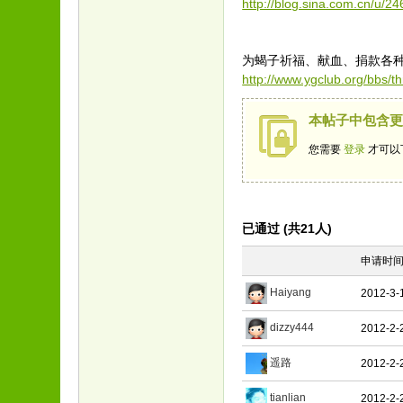
http://blog.sina.com.cn/u/
为蝎子祈福、献血、捐款各
http://www.ygclub.org/bbs/t
本帖子中包含
您需要
登录
才可以
已通过 (共21人)
申请时
Haiyang
2012-3-
dizzy444
2012-2-
遥路
2012-2-
tianlian
2012-2-