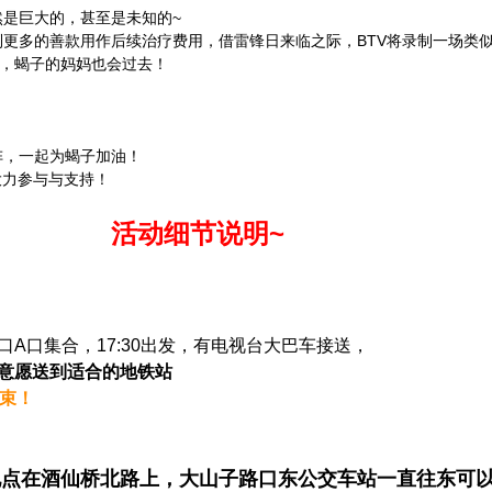
然是巨大的，甚至是未知的~
更多的善款用作后续治疗费用，借雷锋日来临之际，BTV将录制一场类似
场，蝎子的妈妈也会过去！
？
阵，一起为蝎子加油！
大力参与与支持！
细节说明~
街南口A口集合，17:30出发，有电视台大巴车接送，
意愿送到适合的地铁站
结束！
点在酒仙桥北路上，大山子路口东公交车站一直往东可以