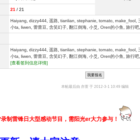
21
/ 21
Haiyang
,
dizzy444
,
遥路
,
tianlian
,
stephanie
,
tomato
,
make_fool
,
小ta
,
liwen
,
蕾蕾豆
,
含笑幻子
,
翻江倒海
,
小爻
,
Oren的小鱼
,
旅行吧
Haiyang
,
dizzy444
,
遥路
,
tianlian
,
stephanie
,
tomato
,
make_fool
,
小ta
,
liwen
,
蕾蕾豆
,
含笑幻子
,
翻江倒海
,
小爻
,
Oren的小鱼
,
旅行吧
[查看签到信息详情]
我要报名
本帖最后由 亦萱 于 2012-3-1 10:49 编辑
TV录制雷锋日大型感动节目，需阳光er大力参与！