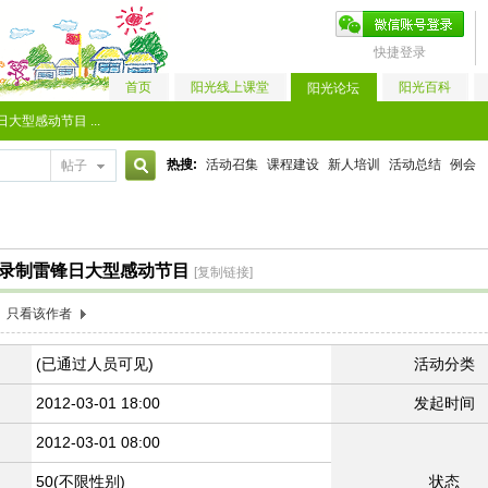
快捷登录
首页
阳光线上课堂
阳光百科
阳光论坛
大型感动节目 ...
热搜:
活动召集
课程建设
新人培训
活动总结
例会
帖子
搜
V录制雷锋日大型感动节目
[复制链接]
索
只看该作者
(已通过人员可见)
活动分类
2012-03-01 18:00
发起时间
2012-03-01 08:00
50(不限性别)
状态