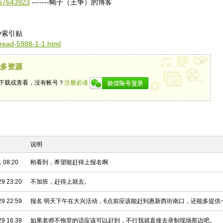
2467643923
-------蝎子（王争）的博客
种索引贴
hread-5988-1-1.html
x
更多资源
下载或查看，没有帐号？
注册必读
间
说明
1 08:20
刚看到，希望能赶得上报名啊
29 23:20
不加班，赶得上就去。
29 22:59
报名 明天下午在大兴活动，6点前应该能赶到惠新西街南口，还能多提供
29 16:39
如果老师不拖堂的话应该可以赶到，不行我就直接去录制现场那边吧。