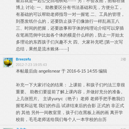
最后就是一起公交回地铁站⋯⋯ 另：不会发图，图都在微
博上 讨论: 一、助教要区分有书法基础和无，方便分工，
有基础的可以帮助老师指导一对一握笔 二、工具的管理，
到墨发纸什么的，还要防止孩子们像旅行一样乱画王八
三、时间的把握，还要故事和字体的纯理论介绍可以穿插
在笔画范例中比如各个体的横是什么样的，防止一开始太
多理论的东西孩子们兴趣不大 四、大家补充吧 [第一次写
总结，果然是流水账体⋯⋯]
Breezefu
2楼
2012-7-23 19:05:43
本帖最后由 angelisnear 于 2016-6-15 14:55 编辑
补充一下大家讨论的结果： 上课前，和孩子们约法三章很
重要。 助教们要提前了解上课内容，并做好充分的准备。
上几张照片。 主讲yunyc（艳子）老师 老师手把手教我们
握笔和运笔 我们的作品 试讲结束后的合影 正式的 非正式
的 其他 另外一间教室里，孩子们在黑板上画的画 离开学
校前，毛毛老师送给我们每个人一本学校的台历