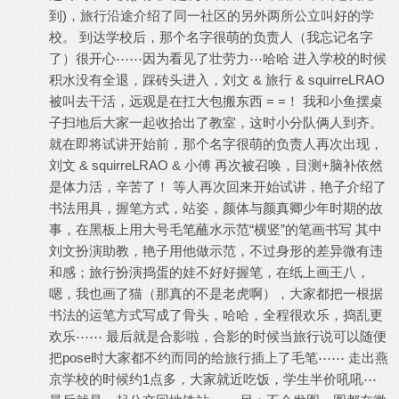
到)，旅行沿途介绍了同一社区的另外两所公立叫好的学
校。 到达学校后，那个名字很萌的负责人（我忘记名字
了）很开心⋯⋯因为看见了壮劳力⋯哈哈 进入学校的时候
积水没有全退，踩砖头进入，刘文 & 旅行 & squirreLRAO
被叫去干活，远观是在扛大包搬东西 = =！ 我和小鱼摆桌
子扫地后大家一起收拾出了教室，这时小分队俩人到齐。
就在即将试讲开始前，那个名字很萌的负责人再次出现，
刘文 & squirreLRAO & 小傅 再次被召唤，目测+脑补依然
是体力活，辛苦了！ 等人再次回来开始试讲，艳子介绍了
书法用具，握笔方式，站姿，颜体与颜真卿少年时期的故
事，在黑板上用大号毛笔蘸水示范“横竖”的笔画书写 其中
刘文扮演助教，艳子用他做示范，不过身形的差异微有违
和感；旅行扮演捣蛋的娃不好好握笔，在纸上画王八，
嗯，我也画了猫（那真的不是老虎啊），大家都把一根据
书法的运笔方式写成了骨头，哈哈，全程很欢乐，捣乱更
欢乐⋯⋯ 最后就是合影啦，合影的时候当旅行说可以随便
把pose时大家都不约而同的给旅行插上了毛笔⋯⋯ 走出燕
京学校的时候约1点多，大家就近吃饭，学生半价吼吼⋯