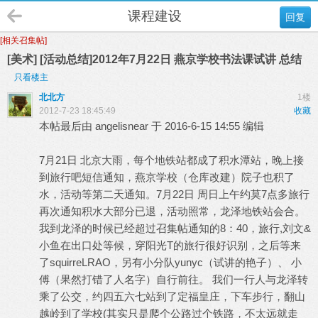
课程建设
回复
[相关召集帖]
[美术] [活动总结]2012年7月22日 燕京学校书法课试讲 总结
只看楼主
北北方
1楼
2012-7-23 18:45:49
收藏
本帖最后由 angelisnear 于 2016-6-15 14:55 编辑
7月21日 北京大雨，每个地铁站都成了积水潭站，晚上接
到旅行吧短信通知，燕京学校（仓库改建）院子也积了
水，活动等第二天通知。7月22日 周日上午约莫7点多旅行
再次通知积水大部分已退，活动照常，龙泽地铁站会合。
我到龙泽的时候已经超过召集帖通知的8：40，旅行,刘文&
小鱼在出口处等候，穿阳光T的旅行很好识别，之后等来
了squirreLRAO，另有小分队yunyc（试讲的艳子）、 小
傅（果然打错了人名字）自行前往。 我们一行人与龙泽转
乘了公交，约四五六七站到了定福皇庄，下车步行，翻山
越岭到了学校(其实只是爬个公路过个铁路，不太远就走