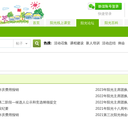
快捷登录
首页
阳光线上课堂
阳光百科
阳光论坛
热搜:
活动召集
课程建设
新人培训
活动总结
例会
帖子
搜
索
周年庆费用报销
2023年阳光主席团
2022年阳光主席团
届第二阶段—候选人公示和竞选纲领提交
2022年阳光主席团
议纪要
2021年阳光十八周
周年庆费用报销
2021第三次阳光例