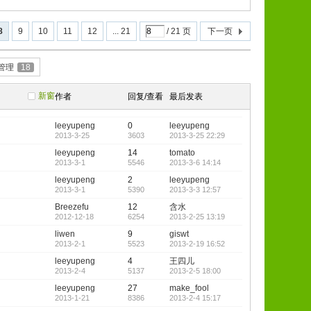
8
9
10
11
12
... 21
/ 21 页
下一页
T管理
18
新窗
作者
回复/查看
最后发表
leeyupeng
0
leeyupeng
2013-3-25
3603
2013-3-25 22:29
leeyupeng
14
tomato
2013-3-1
5546
2013-3-6 14:14
leeyupeng
2
leeyupeng
2013-3-1
5390
2013-3-3 12:57
Breezefu
12
含水
2012-12-18
6254
2013-2-25 13:19
liwen
9
giswt
2013-2-1
5523
2013-2-19 16:52
leeyupeng
4
王四儿
2013-2-4
5137
2013-2-5 18:00
leeyupeng
27
make_fool
2013-1-21
8386
2013-2-4 15:17