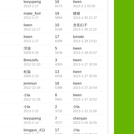
leeyupeng
16
liwen
2013-1-27
6573
2013-2-1 03:00
make_fool
18
猪猪
2013-1-17
5894
2013-1-30 21:37
liwen
10
含笑幻子
2012-12-17
5199
2013-1-30 11:22
liwen
17
tomato
2013-1-27
6398
2013-1-29 13:52
浮游
5
liwen
2009-5-25
5639
2013-1-28 02:07
Breezefu
3
liwen
2012-12-20
4359
2013-1-27 20:59
松鼠
13
liwen
2009-2-15
6936
2013-1-27 20:55
jemmun
16
liwen
2012-12-24
5388
2013-1-27 20:54
小ta
6
liwen
2012-12-26
5901
2013-1-27 20:52
小ta
2
小ta
2013-1-22
3720
2013-1-22 11:09
leeyupeng
7
chenyan
2013-1-14
4377
2013-1-16 16:55
bingguo_411
17
小ta