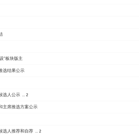
结
程建设”板块版主
员推选结果公示
员候选人公示
...
2
员和主席推选方案公示
员候选人推荐和自荐
...
2