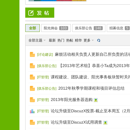
全部
阳光例会
103
俱乐部公告
146
招募信息
5
全部主题
最新
热门
热帖
精华
更多
麻烦活动相关负责人更新自己所负责的活
[
讨论建议
]
【2013年艺术组】恭喜小Ta成为201
[
俱乐部公告
]
课程建设、团队建设、阳光事务板块暂时关闭d
[
IT管理
]
2012年秋季学期课程和项目评估总结
[
俱乐部公告
]
2013年阳光服务器选购
[
IT管理
]
论坛升级至DiscuzX投票-截止至本周五（2
[
IT管理
]
论坛升级至DiscuzX试用调查
[
IT管理
]