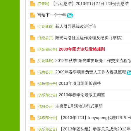
【活动总结】2013年1月27日IT组例会总结
[
IT管理
]
写给下一个十年
新人引导系统改进讨论
[
讨论建议
]
阳光网络社区运作原理及纪实（草稿）
[
信息公开
]
2009年阳光论坛发帖规则
[
俱乐部公告
]
2012年秋季“阳光重要服务工作交接流程”
[
讨论建议
]
2009年春季项目负责人工作内容及流程
[
信息公开
]
2013年项目组组长调整
[
俱乐部公告
]
2013年春季论坛版主调整
[
俱乐部公告
]
主席团1月活动进行式更新
[
信息公开
]
【2013年IT组】leeyupeng代理IT组
[
俱乐部公告
]
【2013年团队组】恭喜关关成为2013
[
俱乐部公告
]