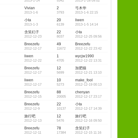
2013-1-14
5342
2013-1-16 09:02
Vivian
2
弓木华
2013-1-6
3793
2013-1-6 22:15
小ta
20
liwen
2013-1-3
6139
2013-1-5 14:14
含笑幻子
22
小ta
2012-12-23
8037
2012-12-25 09:56
Breezefu
49
Breezefu
2012-12-17
11672
2012-12-22 23:42
liwen
1
wycjw1990
2012-12-22
4705
2012-12-22 13:31
Breezefu
12
加肥猫
2012-12-17
5699
2012-12-21 13:10
liwen
10
make_fool
2012-12-17
5273
2012-12-19 00:13
Breezefu
88
chenyan
2012-12-15
20005
2012-12-17 23:17
Breezefu
22
小ta
2012-12-9
10137
2012-12-17 14:39
旅行吧
12
旅行吧
2012-12-13
5476
2012-12-16 09:50
Breezefu
78
含笑幻子
2012-12-11
17384
2012-12-15 11:16