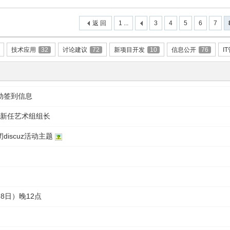
返 回
1 ...
3
4
5
6
7
技术应用
32
讨论建议
72
新项目开发
10
信息公开
76
I
动签到信息
3年新任艺术组组长
iscuz活动主题
月8日）晚12点