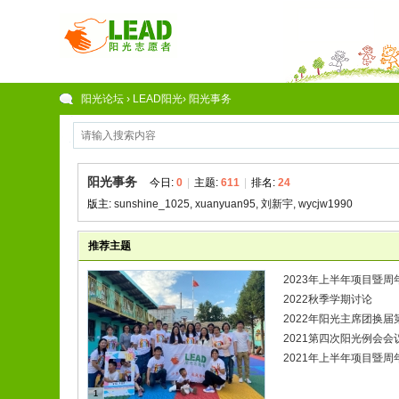
阳光论坛
›
LEAD阳光
›
阳光事务
阳光事务
今日:
0
|
主题:
611
|
排名:
24
版主:
sunshine_1025
,
xuanyuan95
,
刘新宇
,
wycjw1990
推荐主题
2023年上半年项目暨
2022秋季学期讨论
2022年阳光主席团换
2021第四次阳光例会会
2021年上半年项目暨
1