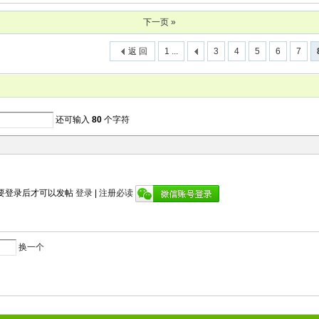
下一页 »
返 回
1 ...
3
4
5
6
7
还可输入
80
个字符
要登录后才可以发帖
登录
|
注册必读
换一个