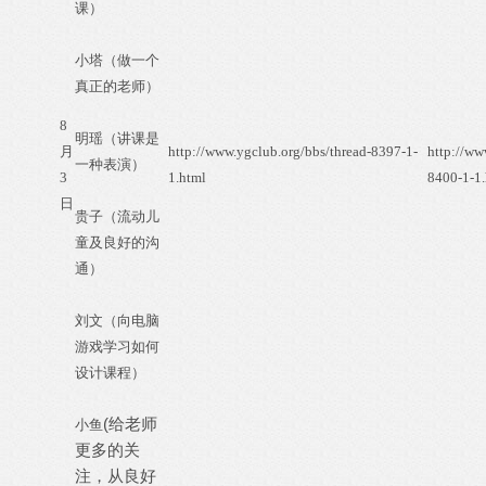
课）
小塔（做一个
真正的老师）
8
明瑶（讲课是
月
http://www.ygclub.org/bbs/thread-8397-1-
http://ww
一种表演）
3
1.html
8400-1-1.
日
贵子（流动儿
童及良好的沟
通）
刘文（向电脑
游戏学习如何
设计课程）
(给老师
小鱼
更多的关
注，从良好