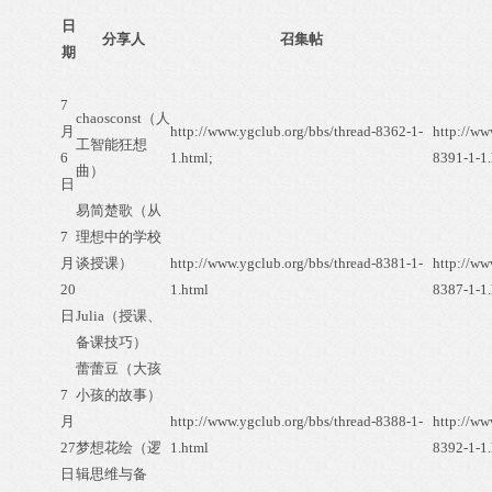
日
分享人
召集帖
期
7
chaosconst（人
月
http://www.ygclub.org/bbs/thread-8362-1-
http://ww
工智能狂想
6
1.html
;
8391-1-1.
曲）
日
易简楚歌（从
7
理想中的学校
月
谈授课）
http://www.ygclub.org/bbs/thread-8381-1-
http://ww
20
1.html
8387-1-1.
日
Julia（授课、
备课技巧）
蕾蕾豆（大孩
7
小孩的故事）
月
http://www.ygclub.org/bbs/thread-8388-1-
http://ww
27
梦想花绘（逻
1.html
8392-1-1.
日
辑思维与备