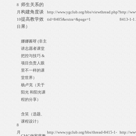
师生关系的
8
构建角度谈
月
http://www.ygclub.org/bbs/viewthread.php?
http://ww
提高教学效
10
tid=8405&extra=&page=1
8413-1-1.
果）
日
娜娜酱呀 (非主
讲志愿者课堂
把控与技巧 &
项目负责人眼
里不一样的课
堂世界）
杨卢克（关于
阳光 和阳光课
程的分享）
含笑（选题、
课程设计）
8
月
http://www.ygclub.org/bbs/thread-8415-1-
http://ww
CMC做家庭教