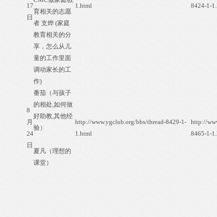
17
1.html
8424-1-1.
育相关的志愿
日
者 支烨 (家庭
教育相关的分
享，怎么从儿
童的工作里面
调动家长的工
作)
番茄（与孩子
的相处,如何做
8
好助教,其他经
月
http://www.ygclub.org/bbs/thread-8429-1-
http://ww
验）
24
1.html
8465-1-1.
日
夏凡（理想的
课堂）