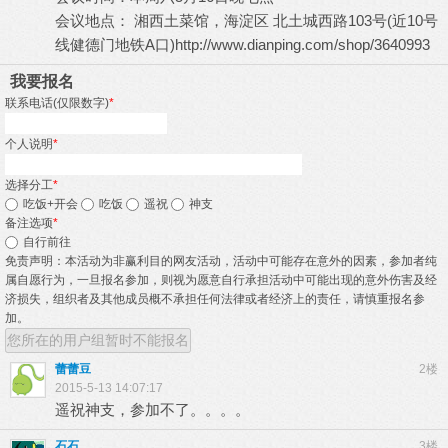
会议地点： 湘西土菜馆，海淀区 北土城西路103号(近10号
线健德门地铁A口)
http://www.dianping.com/shop/3640993
我要报名
联系电话(仅限数字)
*
个人说明
*
选择分工
*
吃饭+开会
吃饭
遥祝
神支
备注选项
*
自行前往
免责声明：本活动为非赢利目的网友活动，活动中可能存在意外的因素，参加者纯
属自愿行为，一旦报名参加，则视为愿意自行承担活动中可能出现的意外伤害及经
济损失，组织者及其他成员概不承担任何法律或者经济上的责任，请慎重报名参
加。
您所在的用户组暂时不能报名
蕾蕾豆
2楼
2015-5-13 14:07:17
遥祝神支，参加不了。。。。
石石
3楼