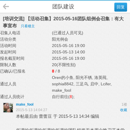
团队建设
回复
[培训交流] 【活动召集】2015-05-16团队组例会召集：有大
事宣布
只看楼主
召集人电话
(已通过人员可见)
活动分类
阳光例会
活动时间
2015-05-16 19:00
发起时间
2015-05-13 14:00
报名截至时间
2015-05-16 19:00
限制人数
20(不限性别)
已确认/已报名
8
/ 8
Oren的小鱼
,
阳光不锈
,
洛英莼
,
通过人员
sophia8842
,
三足乌
,
启中
,
Lcifer
,
make_fool
通过人员统计
自行前往(
8
);
make_fool
1楼
2015-5-13 14:04:27
收藏
本帖最后由 蕾蕾豆 于 2015-5-13 14:34 编辑