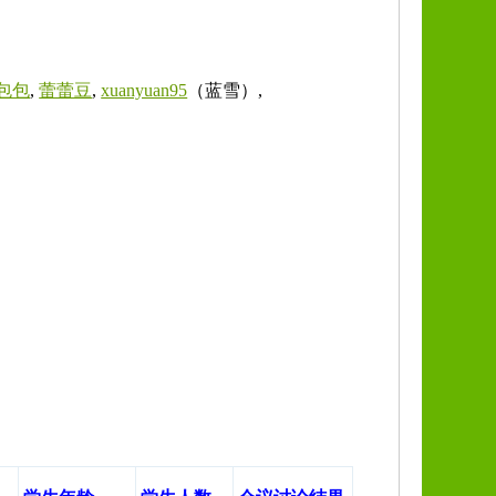
包包
,
蕾蕾豆
,
xuanyuan95
（蓝雪）,