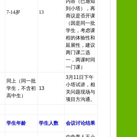
内容（已通知
到小塔），再
7-14岁
13
商议是否开课
（因是同一批
学生，考虑课
程的体验性和
延展性，建议
两门课二选
一，两课时同
一门课）
3月11日下午
同上（同一批
小塔试讲，相
学生，不含初
13
关问题现场与
高中生）
项目方沟通。
学生年龄
学生人数
会议讨论结果
由负责人王小