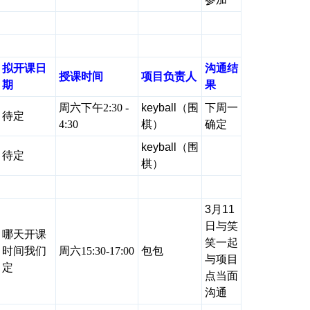
拟开课日
沟通结
授课时间
项目负责人
期
果
周六下午2:30 -
keyball（围
下周一
待定
4:30
棋）
确定
keyball（围
待定
棋）
3月11
日与笑
哪天开课
笑一起
时间我们
周六15:30-17:00
包包
与项目
定
点当面
沟通