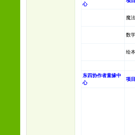
项
心
魔
数
绘
东四
协作者童缘中
项
心