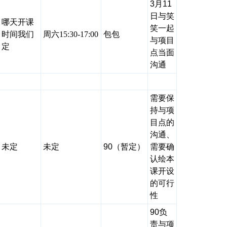
3月11
日与笑
哪天开课
笑一起
时间我们
周六15:30-17:00
包包
与项目
定
点当面
沟通
需要保
持与项
目点的
沟通、
未定
未定
90（暂定）
需要确
认绘本
课开设
的可行
性
90负
责与项