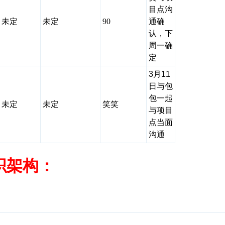
目点沟
未定
未定
90
通确
认，下
周一确
定
3月11
日与包
包一起
未定
未定
笑笑
与项目
点当面
沟通
织架构：