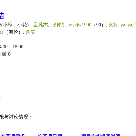
结
25(小静，小花)
，
孟凡杰
,
张仲凯
,
wycjw1990
（90）,
火舞
,
ya_ya
,
ee
（海伦）,
含笑
0—18:00
论居多
况
报与讨论情况：