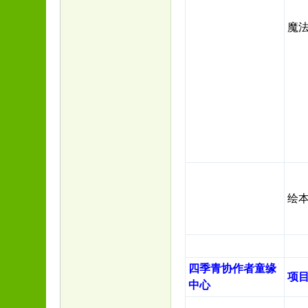
魔
绘
四季青
协作者童缘
项
中心