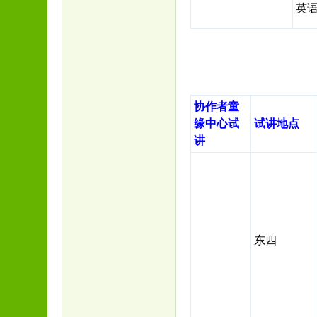
英
协作者童
缘中心
试
试讲地点
讲
东四