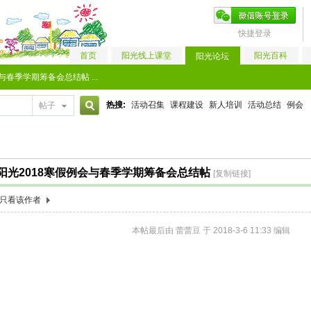
快捷登录
首页
阳光线上课堂
阳光百科
阳光论坛
春季学期筹备会总结帖 ...
热搜:
活动召集
课程建设
新人培训
活动总结
例会
帖子
搜
阳光2018寒假例会与春季学期筹备会总结帖
[复制链接]
索
只看该作者
本帖最后由 蕾蕾豆 于 2018-3-6 11:33 编辑