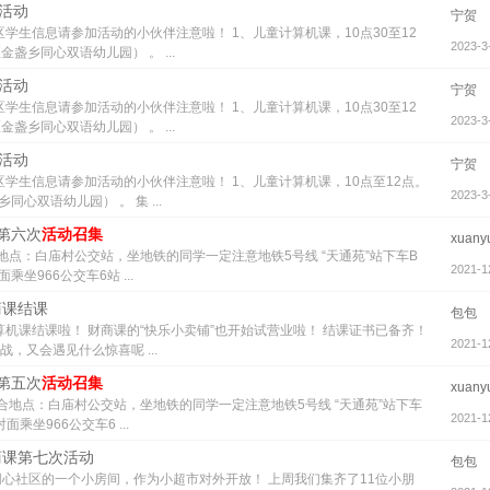
次活动
宁贺
学生信息请参加活动的小伙伴注意啦！ 1、儿童计算机课，10点30至12
2023-3
盏乡同心双语幼儿园） 。 ...
次活动
宁贺
学生信息请参加活动的小伙伴注意啦！ 1、儿童计算机课，10点30至12
2023-3
盏乡同心双语幼儿园） 。 ...
次活动
宁贺
学生信息请参加活动的小伙伴注意啦！ 1、儿童计算机课，10点至12点。
2023-3
心双语幼儿园） 。 集 ...
季第六次
活动召集
xuany
地点：白庙村公交站，坐地铁的同学一定注意地铁5号线 “天通苑”站下车B
2021-1
966公交车6站 ...
商课结课
包包
机课结课啦！ 财商课的“快乐小卖铺”也开始试营业啦！ 结课证书已备齐！
2021-1
，又会遇见什么惊喜呢 ...
季第五次
活动召集
xuany
合地点：白庙村公交站，坐地铁的同学一定注意地铁5号线 “天通苑”站下车
2021-1
坐966公交车6 ...
财商课第七次活动
包包
心社区的一个小房间，作为小超市对外开放！ 上周我们集齐了11位小朋