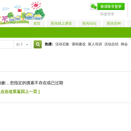
快捷登录
首页
阳光线上课堂
阳光论坛
阳光百科
热搜:
活动召集
课程建设
新人培训
活动总结
例会
帖子
搜
索
抱歉，您指定的搜索不存在或已过期
[ 点击这里返回上一页 ]