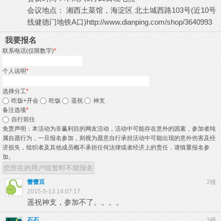
会议地点： 湘西土菜馆，海淀区 北土城西路103号(近10号
线健德门地铁A口)
http://www.dianping.com/shop/3640993
我要报名
联系电话(仅限数字)
*
个人说明
*
选择分工
*
吃饭+开会
吃饭
遥祝
神支
备注选项
*
自行前往
免责声明：本活动为非赢利目的网友活动，活动中可能存在意外的因素，参加者纯
属自愿行为，一旦报名参加，则视为愿意自行承担活动中可能出现的意外伤害及经
济损失，组织者及其他成员概不承担任何法律或者经济上的责任，请慎重报名参
加。
您所在的用户组暂时不能报名
蕾蕾豆
2楼
2015-5-13 14:07:17
遥祝神支，参加不了。。。。
石石
3楼