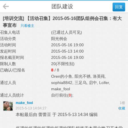
团队建设
回复
[培训交流] 【活动召集】2015-05-16团队组例会召集：有大
事宣布
只看楼主
召集人电话
(已通过人员可见)
活动分类
阳光例会
活动时间
2015-05-16 19:00
发起时间
2015-05-13 14:00
报名截至时间
2015-05-16 19:00
限制人数
20(不限性别)
已确认/已报名
8
/ 8
Oren的小鱼
,
阳光不锈
,
洛英莼
,
通过人员
sophia8842
,
三足乌
,
启中
,
Lcifer
,
make_fool
通过人员统计
自行前往(
8
);
make_fool
1楼
2015-5-13 14:04:27
收藏
本帖最后由 蕾蕾豆 于 2015-5-13 14:34 编辑