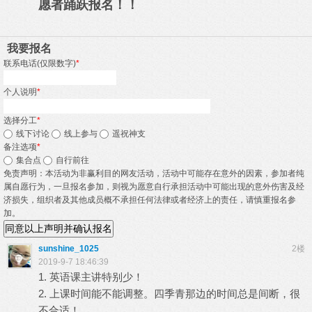
愿者踊跃报名！！
我要报名
联系电话(仅限数字)
*
个人说明
*
选择分工
*
线下讨论
线上参与
遥祝神支
备注选项
*
集合点
自行前往
免责声明：本活动为非赢利目的网友活动，活动中可能存在意外的因素，参加者纯
属自愿行为，一旦报名参加，则视为愿意自行承担活动中可能出现的意外伤害及经
济损失，组织者及其他成员概不承担任何法律或者经济上的责任，请慎重报名参
加。
同意以上声明并确认报名
sunshine_1025
2楼
2019-9-7 18:46:39
1. 英语课主讲特别少！
2. 上课时间能不能调整。四季青那边的时间总是间断，很
不合适！