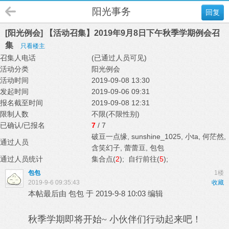
阳光事务
回复
[阳光例会] 【活动召集】2019年9月8日下午秋季学期例会召
集
只看楼主
召集人电话
(已通过人员可见)
活动分类
阳光例会
活动时间
2019-09-08 13:30
发起时间
2019-09-06 09:31
报名截至时间
2019-09-08 12:31
限制人数
不限(不限性别)
已确认/已报名
7
/ 7
破豆一点缘
,
sunshine_1025
,
小ta
,
何茫然
,
通过人员
含笑幻子
,
蕾蕾豆
,
包包
通过人员统计
集合点(
2
); 自行前往(
5
);
包包
1楼
2019-9-6 09:35:43
收藏
本帖最后由 包包 于 2019-9-8 10:03 编辑
秋季学期即将开始~ 小伙伴们行动起来吧！