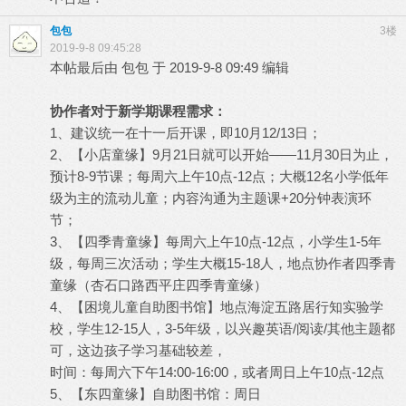
包包
3楼
2019-9-8 09:45:28
本帖最后由 包包 于 2019-9-8 09:49 编辑
协作者对于新学期课程需求：
1、建议统一在十一后开课，即10月12/13日；
2、【小店童缘】9月21日就可以开始——11月30日为止，
预计8-9节课；每周六上午10点-12点；大概12名小学低年
级为主的流动儿童；内容沟通为主题课+20分钟表演环
节；
3、【四季青童缘】每周六上午10点-12点，小学生1-5年
级，每周三次活动；学生大概15-18人，地点协作者四季青
童缘（杏石口路西平庄四季青童缘）
4、【困境儿童自助图书馆】地点海淀五路居行知实验学
校，学生12-15人，3-5年级，以兴趣英语/阅读/其他主题都
可，这边孩子学习基础较差，
时间：每周六下午14:00-16:00，或者周日上午10点-12点
5、【东四童缘】自助图书馆：周日