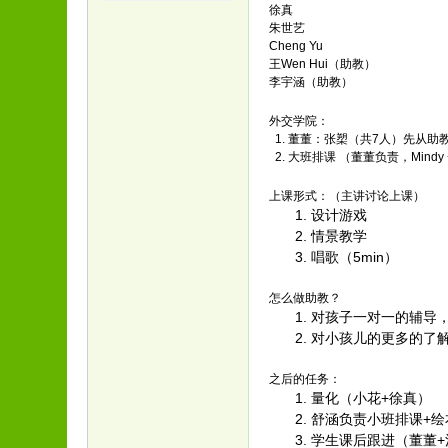
徐真
朱世艺
Cheng Yu
王Wen Hui（助教）
李宇涵（助教）
外交学院：
1. 董董：张槊（共7人）先从助
2. 大班排课 （董董负责，Mindy
上课形式：（主讲讨论上课）
设计游戏
情景教学
唱歌（5min）
怎么做助教？
对孩子一对一的辅导
对小孩儿的更多的了
之后的任务：
量化（小花+徐真）
舒涵负责小班排课+
学生课后跟进（董董+