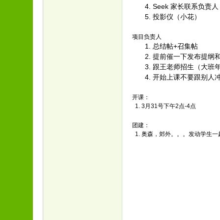
Seek 家长联系负责人
投影仪（小花）
项目负责人
总结帖+召集帖
提前催一下发布提纲
跟王老师招生（大班年
开始上课不要跟别人
开课：
1. 3月31号下午2点-4点
团建：
1. 奥森，郊外。。。发动学生一