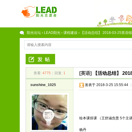
阳光论坛
›
LEAD阳光
›
课程建设
›
【活动总结】 2018-03-25英语
[英语]
【活动总结】 201
查看:
4775
|
回复:
1
sunshine_1025
发表于 2018-3-25 15:55:44
|
绘本课排课 （王舒涵负责 5个主
杨丹