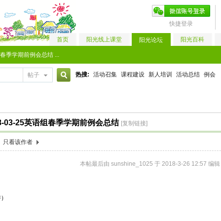
快捷登录
首页
阳光线上课堂
阳光百科
阳光论坛
组春季学期前例会总结 ...
热搜:
活动召集
课程建设
新人培训
活动总结
例会
帖子
搜
8-03-25英语组春季学期前例会总结
[复制链接]
索
只看该作者
本帖最后由 sunshine_1025 于 2018-3-26 12:57 编辑
讲）