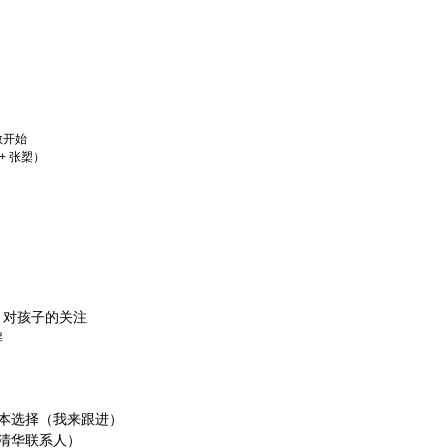
教开始
 + 张槊）
，对孩子的关注
解
绘本选择（我来跟进）
清华联系人）