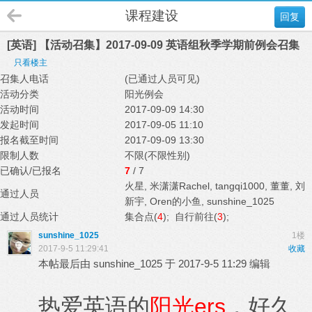
课程建设
回复
[英语] 【活动召集】2017-09-09 英语组秋季学期前例会召集
只看楼主
召集人电话
(已通过人员可见)
活动分类
阳光例会
活动时间
2017-09-09 14:30
发起时间
2017-09-05 11:10
报名截至时间
2017-09-09 13:30
限制人数
不限(不限性别)
已确认/已报名
7
/ 7
火星
,
米潇潇Rachel
,
tangqi1000
,
董董
,
刘
通过人员
新宇
,
Oren的小鱼
,
sunshine_1025
通过人员统计
集合点(
4
); 自行前往(
3
);
sunshine_1025
1楼
2017-9-5 11:29:41
收藏
本帖最后由 sunshine_1025 于 2017-9-5 11:29 编辑
热爱英语的
阳光ers
，好久