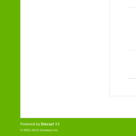
Powered by
Discuz!
X3
© 2001-2013
Comsenz Inc.