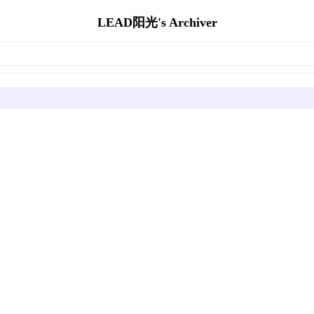
LEAD阳光's Archiver
。