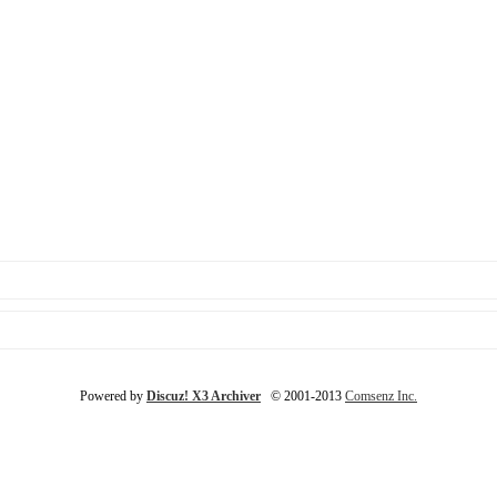
Powered by
Discuz! X3 Archiver
© 2001-2013
Comsenz Inc.