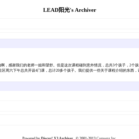
LEAD阳光's Archiver
，感谢我们的老师一姐和望舒。但是这次课程碰到意外情况，总共3个孩子，2个孩
区周六下午总共开设4门课，总计20多个孩子。我们提供一些关于课程介绍的东西，
Powered by
Discuz! X3 Archiver
© 2001-2013
Comsenz Inc.