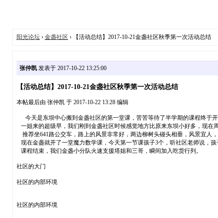
阳光论坛
›
金盏社区
› 【活动总结】2017-10-21金盏社区秋季第一次活动总结
张仲凯
发表于 2017-10-22 13:25:00
【活动总结】2017-10-21金盏社区秋季第一次活动总结
本帖最后由 张仲凯 于 2017-10-22 13:28 编辑
今天是东坝中心搬到金盏社区的第一堂课，苦苦等待了半学期的课程终于开课
一姐来的超级早，我们刚到金盏社区时候感觉地方比原来东坝小好多，现在周
推荐坐641路公交车，路上的风景非常好，两边柳树头碰头相垂，风景宜人
现在金盏就开了一堂魔力数学课，今天第一节课孩子3个，听社区老师说，孩
课程结束，我们金盏小分队火速支援塔姐和三哥，瞬间加入吃货行列。
社区的大门
社区的内部环境
社区的内部环境