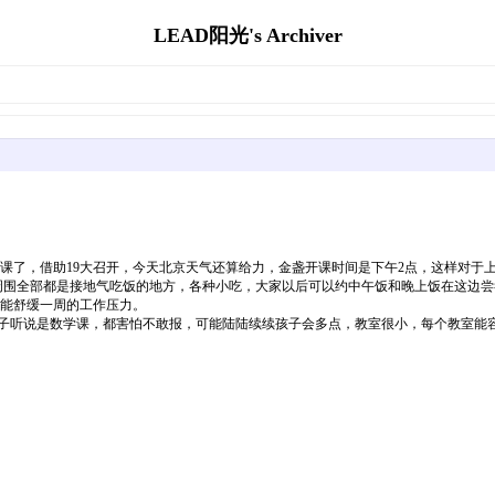
LEAD阳光's Archiver
了，借助19大召开，今天北京天气还算给力，金盏开课时间是下午2点，这样对于上
围全部都是接地气吃饭的地方，各种小吃，大家以后可以约中午饭和晚上饭在这边尝
，能舒缓一周的工作压力。
子听说是数学课，都害怕不敢报，可能陆陆续续孩子会多点，教室很小，每个教室能容